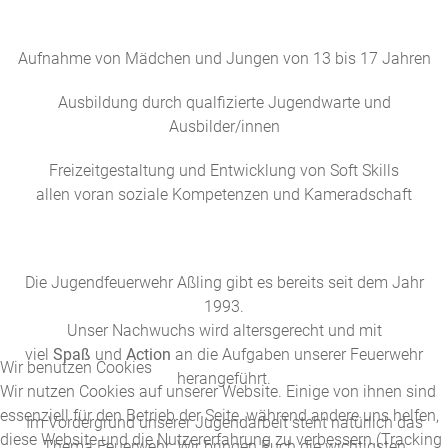
Aufnahme von Mädchen und Jungen von 13 bis 17 Jahren
Ausbildung durch qualfizierte Jugendwarte und
Ausbilder/innen
Freizeitgestaltung und Entwicklung von Soft Skills
allen voran soziale Kompetenzen und Kameradschaft
Die Jugendfeuerwehr Aßling gibt es bereits seit dem Jahr
1993.
Unser Nachwuchs wird altersgerecht und mit
viel
Spaß
und
Action
an die Aufgaben unserer Feuerwehr
Wir benutzen Cookies
herangeführt.
Wir nutzen Cookies auf unserer Website. Einige von ihnen sind
essenziell für den Betrieb der Seite, während andere uns helfen,
Im Vordergrund unserer Jugendarbeit steht natürlich das
diese Website und die Nutzererfahrung zu verbessern (Tracking
Thema Feuerwehr. Wir bringen Euch die wichtigsten