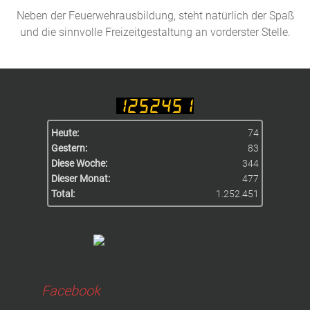
Neben der Feuerwehrausbildung, steht natürlich der Spaß
und die sinnvolle Freizeitgestaltung an vorderster Stelle.
Heute:
74
Gestern:
83
Diese Woche:
344
Dieser Monat:
477
Total:
1.252.451
Facebook