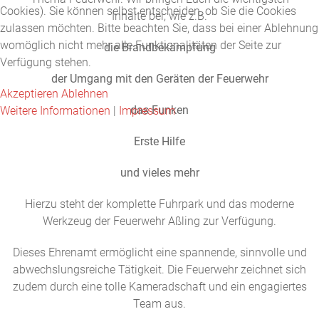
Cookies). Sie können selbst entscheiden, ob Sie die Cookies
Inhalte bei, wie z.B.
zulassen möchten. Bitte beachten Sie, dass bei einer Ablehnung
womöglich nicht mehr alle Funktionalitäten der Seite zur
die Brandbekämpfung
Verfügung stehen.
der Umgang mit den Geräten der Feuerwehr
Akzeptieren
Ablehnen
das Funken
Weitere Informationen
|
Impressum
Erste Hilfe
und vieles mehr
Hierzu steht der komplette Fuhrpark und das moderne
Werkzeug der Feuerwehr Aßling zur Verfügung.
Dieses Ehrenamt ermöglicht eine spannende, sinnvolle und
abwechslungsreiche Tätigkeit. Die Feuerwehr zeichnet sich
zudem durch eine tolle Kameradschaft und ein engagiertes
Team aus.