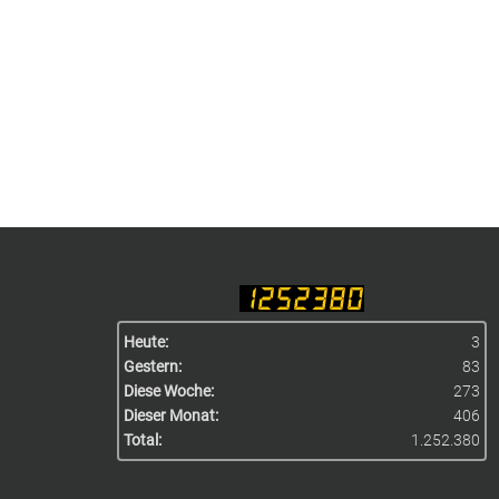
Heute:
3
Gestern:
83
Diese Woche:
273
Dieser Monat:
406
Total:
1.252.380